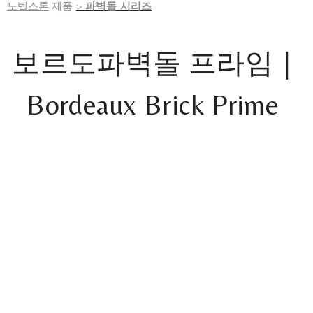
노벨스톤
제품
>
파벽돌 시리즈
보르도파벽돌 프라임｜
Bordeaux
Brick Prime
BD-130
Bordeaux Brick｜210~240 x 55~60 X 20~25
BD-107
Bordeaux Brick｜210~240 x 55~60 X 20~25
BD-101
Bordeaux Brick｜210~240 x 55~60 X 20~25
BD-1072
Bordeaux Brick｜240 x 15 X 25
BD-1302