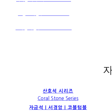
스톤 프라임｜STONE PRIME
포세린 타일｜PORCELAIN TILE
자
산호석 시리즈
Coral Stone Series
자금석｜서경암｜코블텀블